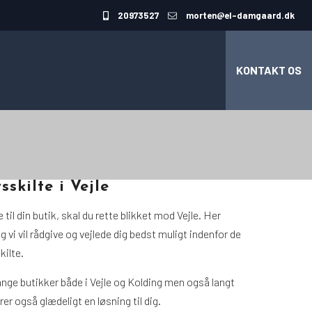
20973527
morten@el-damgaard.dk
KONTAKT OS
sskilte i Vejle
 til din butik, skal du rette blikket mod Vejle. Her
 vi vil rådgive og vejlede dig bedst muligt indenfor de
ilte.
mange butikker både i Vejle og Kolding men også langt
rer også glædeligt en løsning til dig.