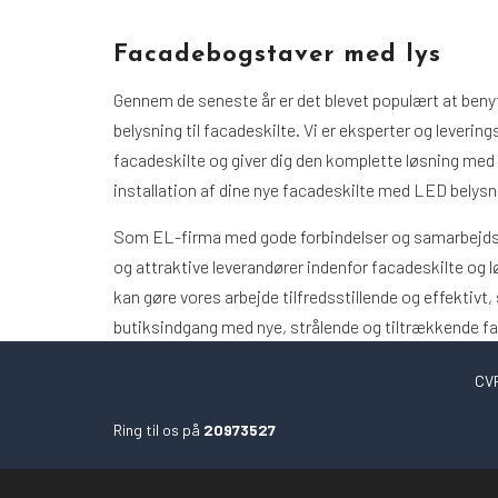
Facadebogstaver med lys
Gennem de seneste år er det blevet populært at ben
belysning til facadeskilte. Vi er eksperter og leverin
facadeskilte og giver dig den komplette løsning med
installation af dine nye facadeskilte med LED belysn
Som EL-firma med gode forbindelser og samarbejdspa
og attraktive leverandører indenfor facadeskilte og l
kan gøre vores arbejde tilfredsstillende og effektivt
butiksindgang med nye, strålende og tiltrækkende fa
CVR
Ring til os på
20973527