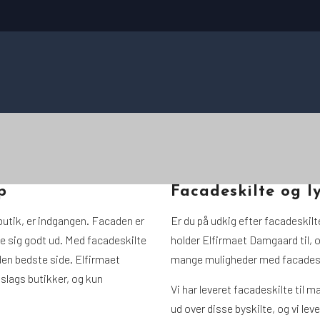
p
Facadeskilte og ly
 butik, er indgangen. Facaden er
Er du på udkig efter facadeskilte
e sig godt ud. Med facadeskilte
holder Elfirmaet Damgaard til, og
den bedste side. Elfirmaet
mange muligheder med facadesk
 slags butikker, og kun
Vi har leveret facadeskilte til 
ud over disse byskilte, og vi leve